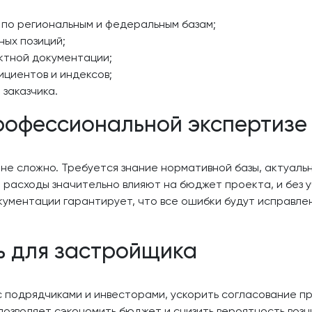
 по региональным и федеральным базам;
ых позиций;
ктной документации;
циентов и индексов;
заказчика.
профессиональной экспертизе
не сложно. Требуется знание нормативной базы, актуальн
 расходы значительно влияют на бюджет проекта, и без 
кументации гарантирует, что все ошибки будут исправле
ь для застройщика
 подрядчиками и инвесторами, ускорить согласование пр
озволяет сэкономить бюджет и снизить вероятность возн