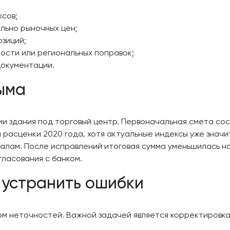
ксов;
льно рыночных цен;
озиций;
сти или региональных поправок;
документации.
ыма
и здания под торговый центр. Первоначальная смета сос
 расценки 2020 года, хотя актуальные индексы уже значит
лам. После исправлений итоговая сумма уменьшилась на 
ласования с банком.
 устранить ошибки
ом неточностей. Важной задачей является корректировк