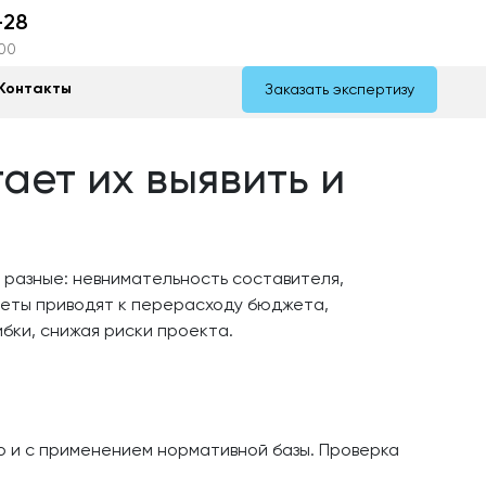
-28
:00
Контакты
Заказать экспертизу
ает их выявить и
 разные: невнимательность составителя,
еты приводят к перерасходу бюджета,
бки, снижая риски проекта.
о и с применением нормативной базы. Проверка