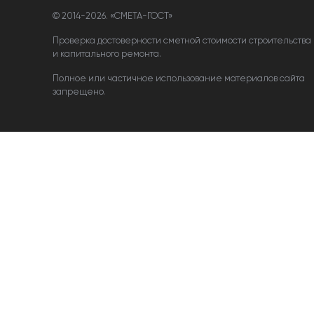
© 2014-
2026. «СМЕТА-ГОСТ»
Проверка достоверности сметной стоимости строительства
и капитального ремонта.
Полное или частичное использование материалов сайта
запрещено.