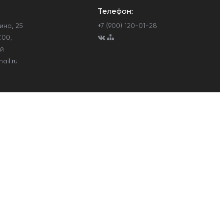
Телефон:
нина, 25
+7 (900) 120-01-28
.00,
ой
il.ru