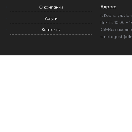
Адрес:
О компании
г. Керчь, ул. Ле
Услуги
Пн-Пт: 10.00 - 17
Контакты
Сб-Вс: выходн
smetagost@e1ma